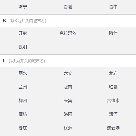
济宁
晋城
晋中
K
(以K为开头的城市名)
开封
克拉玛依
喀什
昆明
L
(以L为开头的城市名)
丽水
六安
龙岩
兰州
陇南
临夏
柳州
来宾
六盘水
廊坊
洛阳
漯河
娄底
辽源
连云港