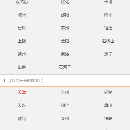
双鸭山
绥化
十堰
随州
邵阳
四平
松原
苏州
宿迁
上饶
沈阳
石嘴山
朔州
商洛
遂宁
山南
石河子
T
(以T为开头的城市名)
天津
台州
铜陵
天水
铜仁
唐山
通化
泰州
铁岭