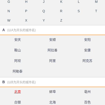
G
H
J
K
L
M
N
P
Q
R
S
T
W
X
Y
Z
A
(以A为开头的城市名)
安庆
安顺
安阳
鞍山
阿拉善
安康
阿坝
阿里
阿克苏
阿勒泰
B
(以B为开头的城市名)
北京
蚌埠
亳州
白银
北海
百色