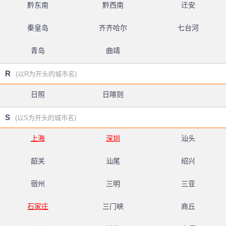
黔东南
黔西南
迁安
秦皇岛
齐齐哈尔
七台河
青岛
曲靖
R
(以R为开头的城市名)
日照
日喀则
S
(以S为开头的城市名)
上海
深圳
汕头
韶关
汕尾
绍兴
宿州
三明
三亚
石家庄
三门峡
商丘