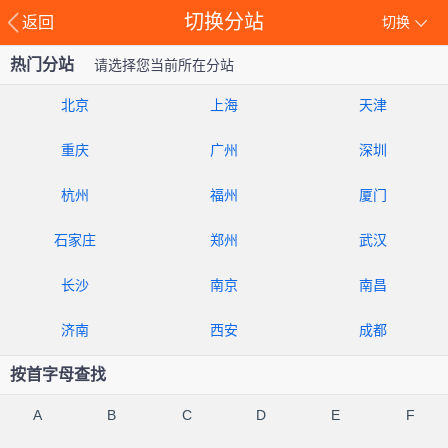
切换分站
返回
切换
热门分站
请选择您当前所在分站
北京
上海
天津
重庆
广州
深圳
杭州
福州
厦门
石家庄
郑州
武汉
长沙
南京
南昌
济南
西安
成都
按首字母查找
A
B
C
D
E
F