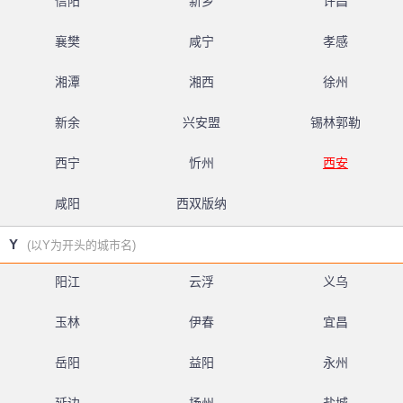
信阳
新乡
许昌
襄樊
咸宁
孝感
湘潭
湘西
徐州
新余
兴安盟
锡林郭勒
西宁
忻州
西安
咸阳
西双版纳
Y
(以Y为开头的城市名)
阳江
云浮
义乌
玉林
伊春
宜昌
岳阳
益阳
永州