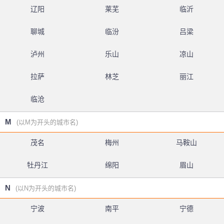
辽阳
莱芜
临沂
聊城
临汾
吕梁
泸州
乐山
凉山
拉萨
林芝
丽江
临沧
M
(以M为开头的城市名)
茂名
梅州
马鞍山
牡丹江
绵阳
眉山
N
(以N为开头的城市名)
宁波
南平
宁德