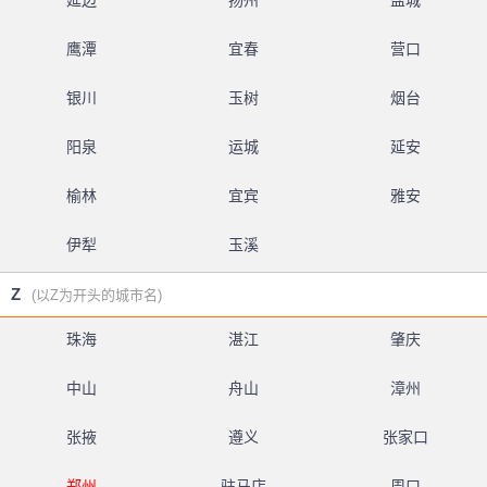
延边
扬州
盐城
鹰潭
宜春
营口
银川
玉树
烟台
阳泉
运城
延安
榆林
宜宾
雅安
伊犁
玉溪
Z
(以Z为开头的城市名)
珠海
湛江
肇庆
中山
舟山
漳州
张掖
遵义
张家口
郑州
驻马店
周口