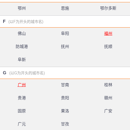
鄂州
恩施
鄂尔多斯
F
(以F为开头的城市名)
佛山
阜阳
福州
防城港
抚州
抚顺
阜新
G
(以G为开头的城市名)
广州
甘南
桂林
贵港
贵阳
赣州
固原
果洛
广安
广元
甘孜