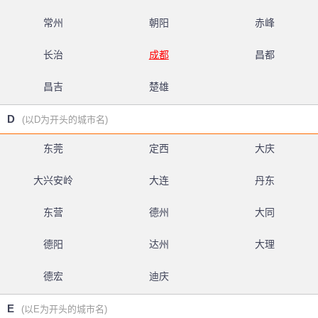
常州
朝阳
赤峰
长治
成都
昌都
昌吉
楚雄
D
(以D为开头的城市名)
东莞
定西
大庆
大兴安岭
大连
丹东
东营
德州
大同
德阳
达州
大理
德宏
迪庆
E
(以E为开头的城市名)