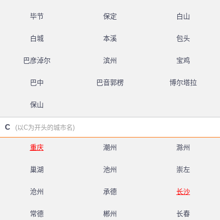
毕节
保定
白山
白城
本溪
包头
巴彦淖尔
滨州
宝鸡
巴中
巴音郭楞
博尔塔拉
保山
C
(以C为开头的城市名)
重庆
潮州
滁州
巢湖
池州
崇左
沧州
承德
长沙
常德
郴州
长春