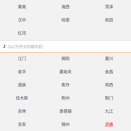
黄南
海西
菏泽
汉中
哈密
和田
红河
J
(以J为开头的城市名)
江门
揭阳
嘉兴
金华
嘉峪关
金昌
酒泉
焦作
鸡西
佳木斯
荆州
荆门
吉林
景德镇
九江
吉安
锦州
济南