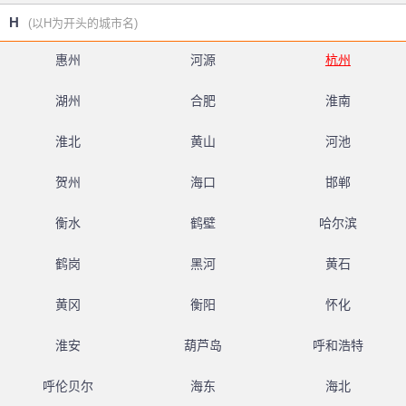
H
(以H为开头的城市名)
惠州
河源
杭州
湖州
合肥
淮南
淮北
黄山
河池
贺州
海口
邯郸
衡水
鹤壁
哈尔滨
鹤岗
黑河
黄石
黄冈
衡阳
怀化
淮安
葫芦岛
呼和浩特
呼伦贝尔
海东
海北