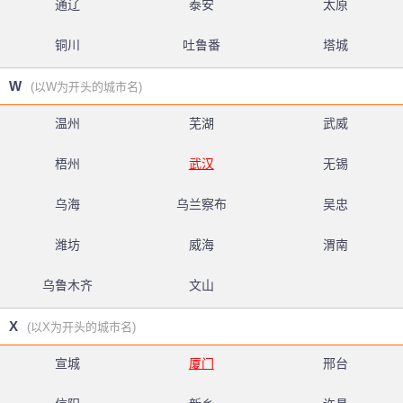
通辽
泰安
太原
铜川
吐鲁番
塔城
W
(以W为开头的城市名)
温州
芜湖
武威
梧州
武汉
无锡
乌海
乌兰察布
吴忠
潍坊
威海
渭南
乌鲁木齐
文山
X
(以X为开头的城市名)
宣城
厦门
邢台