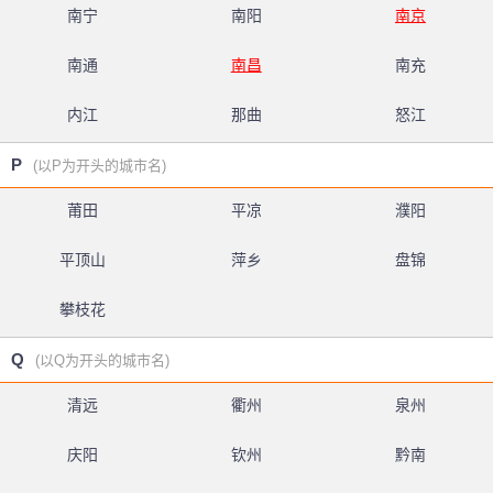
南宁
南阳
南京
南通
南昌
南充
内江
那曲
怒江
P
(以P为开头的城市名)
莆田
平凉
濮阳
平顶山
萍乡
盘锦
攀枝花
Q
(以Q为开头的城市名)
清远
衢州
泉州
庆阳
钦州
黔南