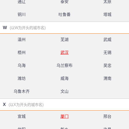
通辽
泰安
太原
铜川
吐鲁番
塔城
W
(以W为开头的城市名)
温州
芜湖
武威
梧州
武汉
无锡
乌海
乌兰察布
吴忠
潍坊
威海
渭南
乌鲁木齐
文山
X
(以X为开头的城市名)
宣城
厦门
邢台