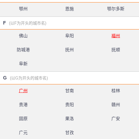
鄂州
恩施
鄂尔多斯
F
(以F为开头的城市名)
佛山
阜阳
福州
防城港
抚州
抚顺
阜新
G
(以G为开头的城市名)
广州
甘南
桂林
贵港
贵阳
赣州
固原
果洛
广安
广元
甘孜