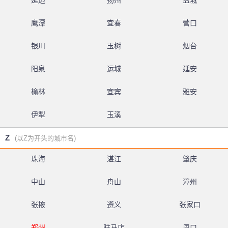
延边
扬州
盐城
鹰潭
宜春
营口
银川
玉树
烟台
阳泉
运城
延安
榆林
宜宾
雅安
伊犁
玉溪
Z
(以Z为开头的城市名)
珠海
湛江
肇庆
中山
舟山
漳州
张掖
遵义
张家口
郑州
驻马店
周口