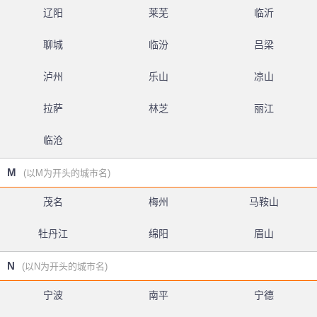
辽阳
莱芜
临沂
聊城
临汾
吕梁
泸州
乐山
凉山
拉萨
林芝
丽江
临沧
M
(以M为开头的城市名)
茂名
梅州
马鞍山
牡丹江
绵阳
眉山
N
(以N为开头的城市名)
宁波
南平
宁德