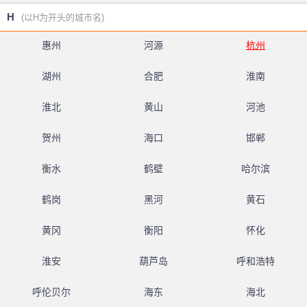
H
(以H为开头的城市名)
惠州
河源
杭州
湖州
合肥
淮南
淮北
黄山
河池
贺州
海口
邯郸
衡水
鹤壁
哈尔滨
鹤岗
黑河
黄石
黄冈
衡阳
怀化
淮安
葫芦岛
呼和浩特
呼伦贝尔
海东
海北