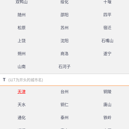
双鸭山
绥化
十堰
随州
邵阳
四平
松原
苏州
宿迁
上饶
沈阳
石嘴山
朔州
商洛
遂宁
山南
石河子
T
(以T为开头的城市名)
天津
台州
铜陵
天水
铜仁
唐山
通化
泰州
铁岭