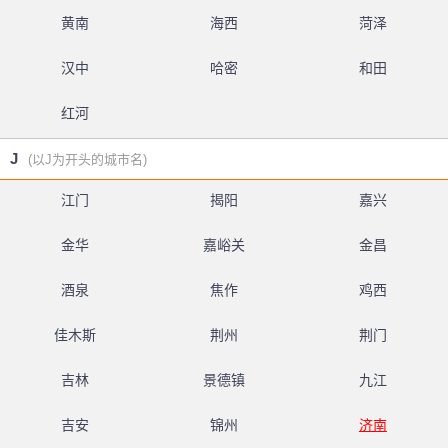
黄南
海西
菏泽
汉中
哈密
和田
红河
J
(以J为开头的城市名)
江门
揭阳
嘉兴
金华
嘉峪关
金昌
酒泉
焦作
鸡西
佳木斯
荆州
荆门
吉林
景德镇
九江
吉安
锦州
济南