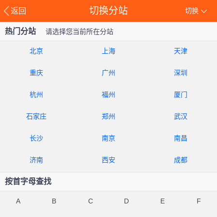
切换分站
返回
切换
热门分站
请选择您当前所在分站
北京
上海
天津
重庆
广州
深圳
杭州
福州
厦门
石家庄
郑州
武汉
长沙
南京
南昌
济南
西安
成都
按首字母查找
A
B
C
D
E
F