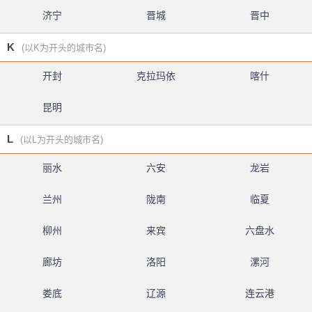
济宁
晋城
晋中
K
(以K为开头的城市名)
开封
克拉玛依
喀什
昆明
L
(以L为开头的城市名)
丽水
六安
龙岩
兰州
陇南
临夏
柳州
来宾
六盘水
廊坊
洛阳
漯河
娄底
辽源
连云港