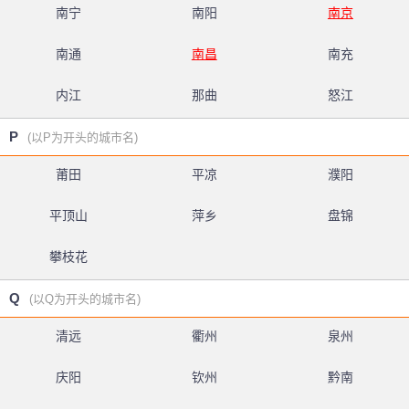
南宁
南阳
南京
南通
南昌
南充
内江
那曲
怒江
P
(以P为开头的城市名)
莆田
平凉
濮阳
平顶山
萍乡
盘锦
攀枝花
Q
(以Q为开头的城市名)
清远
衢州
泉州
庆阳
钦州
黔南