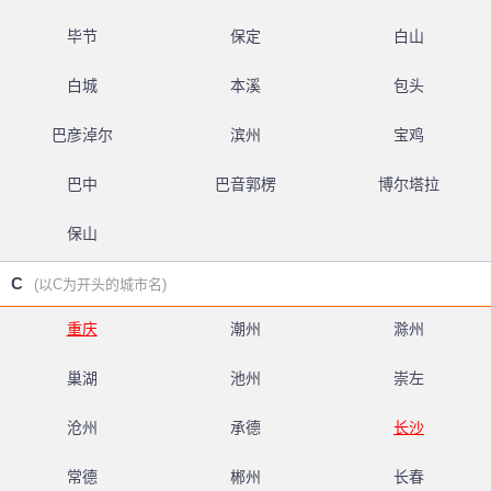
毕节
保定
白山
白城
本溪
包头
巴彦淖尔
滨州
宝鸡
巴中
巴音郭楞
博尔塔拉
保山
C
(以C为开头的城市名)
重庆
潮州
滁州
巢湖
池州
崇左
沧州
承德
长沙
常德
郴州
长春