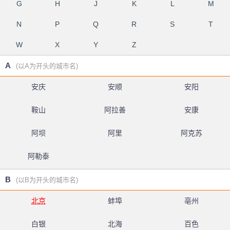
G
H
J
K
L
M
N
P
Q
R
S
T
W
X
Y
Z
A
(以A为开头的城市名)
安庆
安顺
安阳
鞍山
阿拉善
安康
阿坝
阿里
阿克苏
阿勒泰
B
(以B为开头的城市名)
北京
蚌埠
亳州
白银
北海
百色