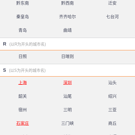
黔东南
黔西南
迁安
秦皇岛
齐齐哈尔
七台河
青岛
曲靖
R
(以R为开头的城市名)
日照
日喀则
S
(以S为开头的城市名)
上海
深圳
汕头
韶关
汕尾
绍兴
宿州
三明
三亚
石家庄
三门峡
商丘