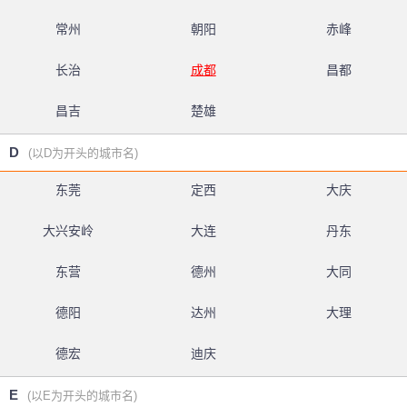
常州
朝阳
赤峰
长治
成都
昌都
昌吉
楚雄
D
(以D为开头的城市名)
东莞
定西
大庆
大兴安岭
大连
丹东
东营
德州
大同
德阳
达州
大理
德宏
迪庆
E
(以E为开头的城市名)