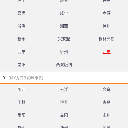
信阳
新乡
许昌
襄樊
咸宁
孝感
湘潭
湘西
徐州
新余
兴安盟
锡林郭勒
西宁
忻州
西安
咸阳
西双版纳
Y
(以Y为开头的城市名)
阳江
云浮
义乌
玉林
伊春
宜昌
岳阳
益阳
永州