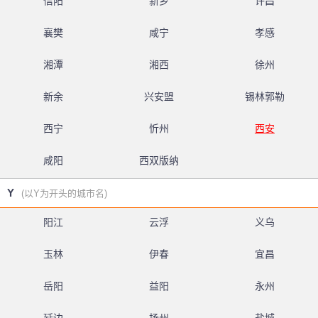
信阳
新乡
许昌
襄樊
咸宁
孝感
湘潭
湘西
徐州
新余
兴安盟
锡林郭勒
西宁
忻州
西安
咸阳
西双版纳
Y
(以Y为开头的城市名)
阳江
云浮
义乌
玉林
伊春
宜昌
岳阳
益阳
永州