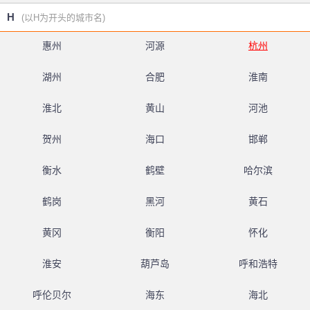
H
(以H为开头的城市名)
惠州
河源
杭州
湖州
合肥
淮南
淮北
黄山
河池
贺州
海口
邯郸
衡水
鹤壁
哈尔滨
鹤岗
黑河
黄石
黄冈
衡阳
怀化
淮安
葫芦岛
呼和浩特
呼伦贝尔
海东
海北