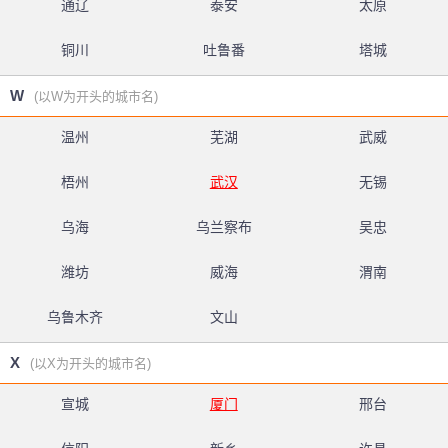
通辽
泰安
太原
铜川
吐鲁番
塔城
W
(以W为开头的城市名)
温州
芜湖
武威
梧州
武汉
无锡
乌海
乌兰察布
吴忠
潍坊
威海
渭南
乌鲁木齐
文山
X
(以X为开头的城市名)
宣城
厦门
邢台