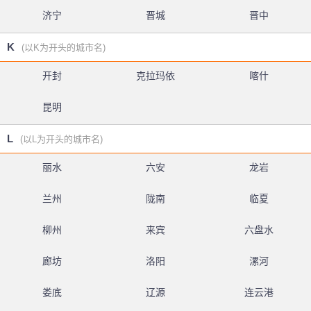
济宁
晋城
晋中
K
(以K为开头的城市名)
开封
克拉玛依
喀什
昆明
L
(以L为开头的城市名)
丽水
六安
龙岩
兰州
陇南
临夏
柳州
来宾
六盘水
廊坊
洛阳
漯河
娄底
辽源
连云港