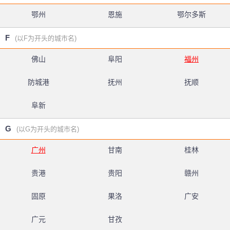
鄂州
恩施
鄂尔多斯
F
(以F为开头的城市名)
佛山
阜阳
福州
防城港
抚州
抚顺
阜新
G
(以G为开头的城市名)
广州
甘南
桂林
贵港
贵阳
赣州
固原
果洛
广安
广元
甘孜