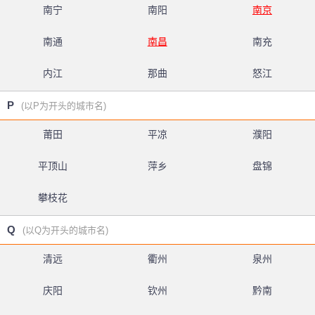
南宁
南阳
南京
南通
南昌
南充
内江
那曲
怒江
P
(以P为开头的城市名)
莆田
平凉
濮阳
平顶山
萍乡
盘锦
攀枝花
Q
(以Q为开头的城市名)
清远
衢州
泉州
庆阳
钦州
黔南