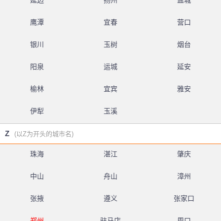
延边
扬州
盐城
鹰潭
宜春
营口
银川
玉树
烟台
阳泉
运城
延安
榆林
宜宾
雅安
伊犁
玉溪
Z
(以Z为开头的城市名)
珠海
湛江
肇庆
中山
舟山
漳州
张掖
遵义
张家口
郑州
驻马店
周口