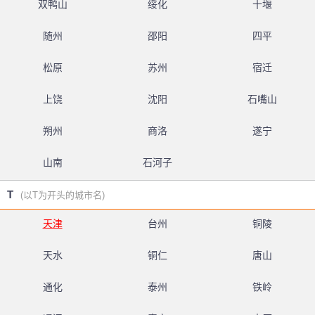
双鸭山
绥化
十堰
随州
邵阳
四平
松原
苏州
宿迁
上饶
沈阳
石嘴山
朔州
商洛
遂宁
山南
石河子
T
(以T为开头的城市名)
天津
台州
铜陵
天水
铜仁
唐山
通化
泰州
铁岭