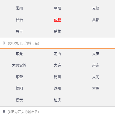
常州
朝阳
赤峰
长治
成都
昌都
昌吉
楚雄
D
(以D为开头的城市名)
东莞
定西
大庆
大兴安岭
大连
丹东
东营
德州
大同
德阳
达州
大理
德宏
迪庆
E
(以E为开头的城市名)