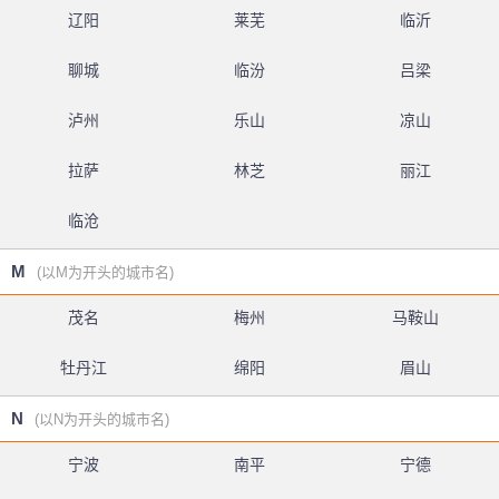
辽阳
莱芜
临沂
聊城
临汾
吕梁
泸州
乐山
凉山
拉萨
林芝
丽江
临沧
M
(以M为开头的城市名)
茂名
梅州
马鞍山
牡丹江
绵阳
眉山
N
(以N为开头的城市名)
宁波
南平
宁德