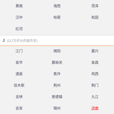
黄南
海西
菏泽
汉中
哈密
和田
红河
J
(以J为开头的城市名)
江门
揭阳
嘉兴
金华
嘉峪关
金昌
酒泉
焦作
鸡西
佳木斯
荆州
荆门
吉林
景德镇
九江
吉安
锦州
济南