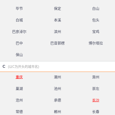
毕节
保定
白山
白城
本溪
包头
巴彦淖尔
滨州
宝鸡
巴中
巴音郭楞
博尔塔拉
保山
C
(以C为开头的城市名)
重庆
潮州
滁州
巢湖
池州
崇左
沧州
承德
长沙
常德
郴州
长春