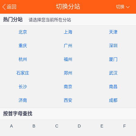
切换分站
返回
切换
热门分站
请选择您当前所在分站
北京
上海
天津
重庆
广州
深圳
杭州
福州
厦门
石家庄
郑州
武汉
长沙
南京
南昌
济南
西安
成都
按首字母查找
A
B
C
D
E
F