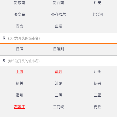
黔东南
黔西南
迁安
秦皇岛
齐齐哈尔
七台河
青岛
曲靖
R
(以R为开头的城市名)
日照
日喀则
S
(以S为开头的城市名)
上海
深圳
汕头
韶关
汕尾
绍兴
宿州
三明
三亚
石家庄
三门峡
商丘