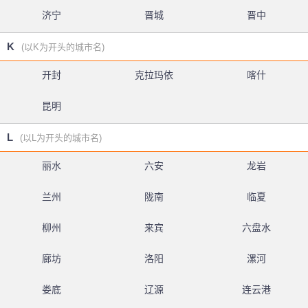
济宁
晋城
晋中
K
(以K为开头的城市名)
开封
克拉玛依
喀什
昆明
L
(以L为开头的城市名)
丽水
六安
龙岩
兰州
陇南
临夏
柳州
来宾
六盘水
廊坊
洛阳
漯河
娄底
辽源
连云港