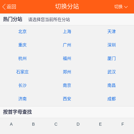
切换分站
返回
切换
热门分站
请选择您当前所在分站
北京
上海
天津
重庆
广州
深圳
杭州
福州
厦门
石家庄
郑州
武汉
长沙
南京
南昌
济南
西安
成都
按首字母查找
A
B
C
D
E
F