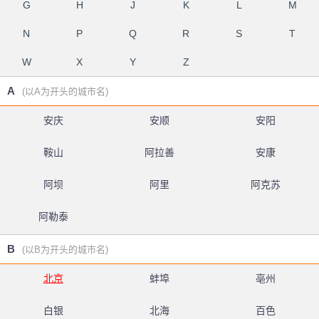
G
H
J
K
L
M
N
P
Q
R
S
T
W
X
Y
Z
A
(以A为开头的城市名)
安庆
安顺
安阳
鞍山
阿拉善
安康
阿坝
阿里
阿克苏
阿勒泰
B
(以B为开头的城市名)
北京
蚌埠
亳州
白银
北海
百色