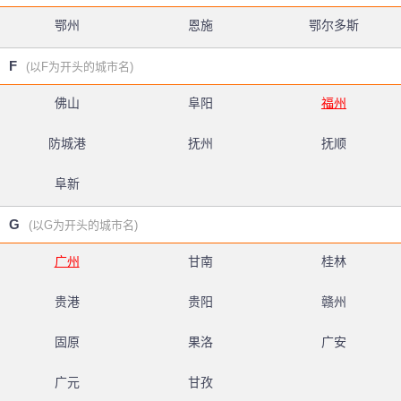
鄂州
恩施
鄂尔多斯
F
(以F为开头的城市名)
佛山
阜阳
福州
防城港
抚州
抚顺
阜新
G
(以G为开头的城市名)
广州
甘南
桂林
贵港
贵阳
赣州
固原
果洛
广安
广元
甘孜