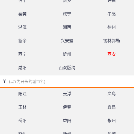
信阳
新乡
许昌
襄樊
咸宁
孝感
湘潭
湘西
徐州
新余
兴安盟
锡林郭勒
西宁
忻州
西安
咸阳
西双版纳
Y
(以Y为开头的城市名)
阳江
云浮
义乌
玉林
伊春
宜昌
岳阳
益阳
永州