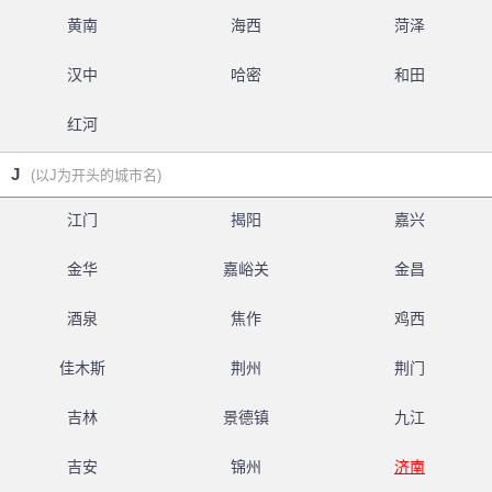
黄南
海西
菏泽
汉中
哈密
和田
红河
J
(以J为开头的城市名)
江门
揭阳
嘉兴
金华
嘉峪关
金昌
酒泉
焦作
鸡西
佳木斯
荆州
荆门
吉林
景德镇
九江
吉安
锦州
济南