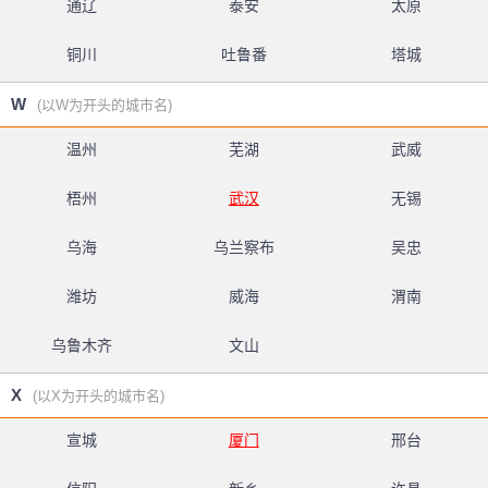
通辽
泰安
太原
铜川
吐鲁番
塔城
W
(以W为开头的城市名)
温州
芜湖
武威
梧州
武汉
无锡
乌海
乌兰察布
吴忠
潍坊
威海
渭南
乌鲁木齐
文山
X
(以X为开头的城市名)
宣城
厦门
邢台