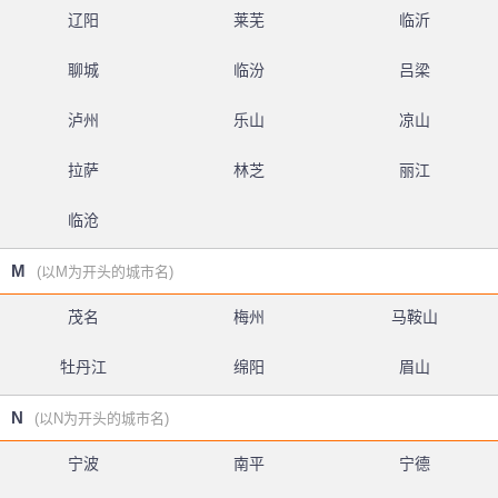
辽阳
莱芜
临沂
聊城
临汾
吕梁
泸州
乐山
凉山
拉萨
林芝
丽江
临沧
M
(以M为开头的城市名)
茂名
梅州
马鞍山
牡丹江
绵阳
眉山
N
(以N为开头的城市名)
宁波
南平
宁德