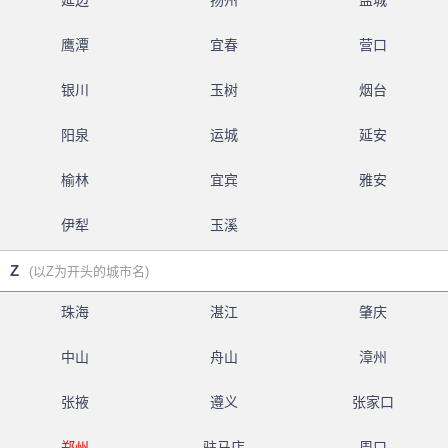
延边
扬州
盐城
鹰潭
宜春
营口
银川
玉树
烟台
阳泉
运城
延安
榆林
宜宾
雅安
伊犁
玉溪
Z
(以Z为开头的城市名)
珠海
湛江
肇庆
中山
舟山
漳州
张掖
遵义
张家口
郑州
驻马店
周口