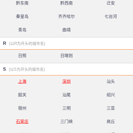
黔东南
黔西南
迁安
秦皇岛
齐齐哈尔
七台河
青岛
曲靖
R
(以R为开头的城市名)
日照
日喀则
S
(以S为开头的城市名)
上海
深圳
汕头
韶关
汕尾
绍兴
宿州
三明
三亚
石家庄
三门峡
商丘