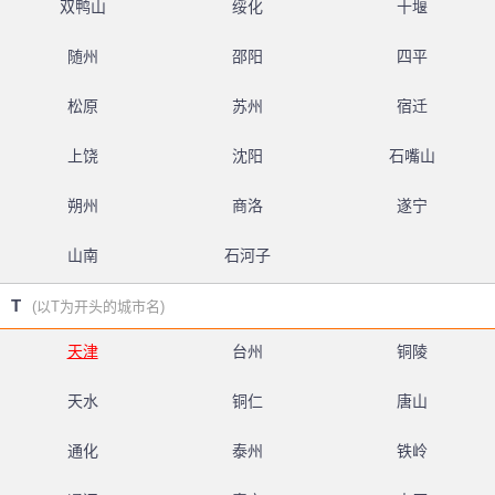
双鸭山
绥化
十堰
随州
邵阳
四平
松原
苏州
宿迁
上饶
沈阳
石嘴山
朔州
商洛
遂宁
山南
石河子
T
(以T为开头的城市名)
天津
台州
铜陵
天水
铜仁
唐山
通化
泰州
铁岭