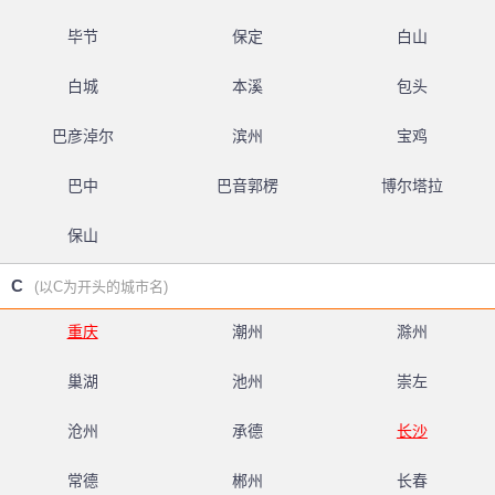
毕节
保定
白山
白城
本溪
包头
巴彦淖尔
滨州
宝鸡
巴中
巴音郭楞
博尔塔拉
保山
C
(以C为开头的城市名)
重庆
潮州
滁州
巢湖
池州
崇左
沧州
承德
长沙
常德
郴州
长春