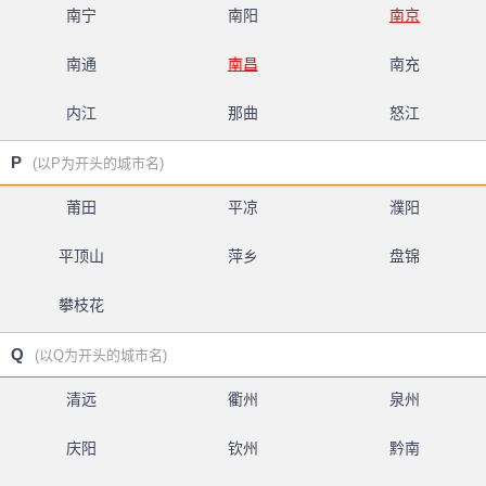
南宁
南阳
南京
南通
南昌
南充
内江
那曲
怒江
P
(以P为开头的城市名)
莆田
平凉
濮阳
平顶山
萍乡
盘锦
攀枝花
Q
(以Q为开头的城市名)
清远
衢州
泉州
庆阳
钦州
黔南