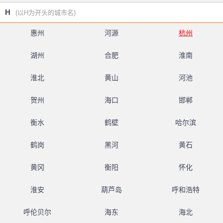
H
(以H为开头的城市名)
惠州
河源
杭州
湖州
合肥
淮南
淮北
黄山
河池
贺州
海口
邯郸
衡水
鹤壁
哈尔滨
鹤岗
黑河
黄石
黄冈
衡阳
怀化
淮安
葫芦岛
呼和浩特
呼伦贝尔
海东
海北