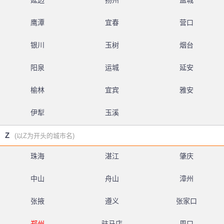
延边
扬州
盐城
鹰潭
宜春
营口
银川
玉树
烟台
阳泉
运城
延安
榆林
宜宾
雅安
伊犁
玉溪
Z
(以Z为开头的城市名)
珠海
湛江
肇庆
中山
舟山
漳州
张掖
遵义
张家口
郑州
驻马店
周口