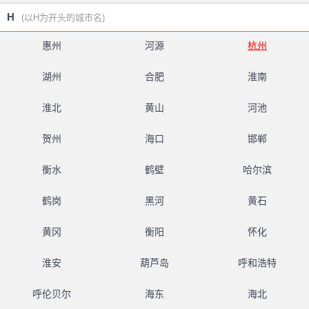
H
(以H为开头的城市名)
惠州
河源
杭州
湖州
合肥
淮南
淮北
黄山
河池
贺州
海口
邯郸
衡水
鹤壁
哈尔滨
鹤岗
黑河
黄石
黄冈
衡阳
怀化
淮安
葫芦岛
呼和浩特
呼伦贝尔
海东
海北