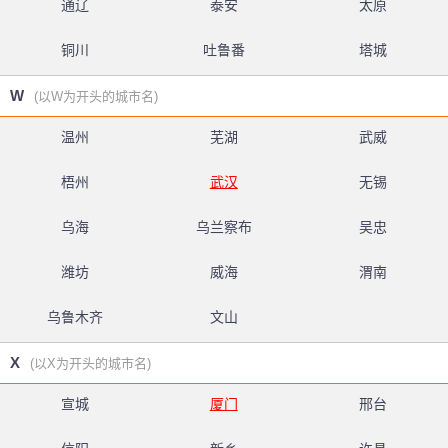
通辽
泰安
太原
铜川
吐鲁番
塔城
W
(以W为开头的城市名)
温州
芜湖
武威
梧州
武汉
无锡
乌海
乌兰察布
吴忠
潍坊
威海
渭南
乌鲁木齐
文山
X
(以X为开头的城市名)
宣城
厦门
邢台