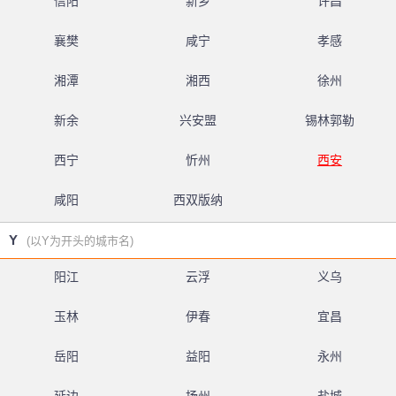
信阳
新乡
许昌
襄樊
咸宁
孝感
湘潭
湘西
徐州
新余
兴安盟
锡林郭勒
西宁
忻州
西安
咸阳
西双版纳
Y
(以Y为开头的城市名)
阳江
云浮
义乌
玉林
伊春
宜昌
岳阳
益阳
永州