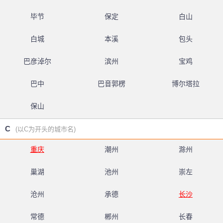
毕节
保定
白山
白城
本溪
包头
巴彦淖尔
滨州
宝鸡
巴中
巴音郭楞
博尔塔拉
保山
C
(以C为开头的城市名)
重庆
潮州
滁州
巢湖
池州
崇左
沧州
承德
长沙
常德
郴州
长春