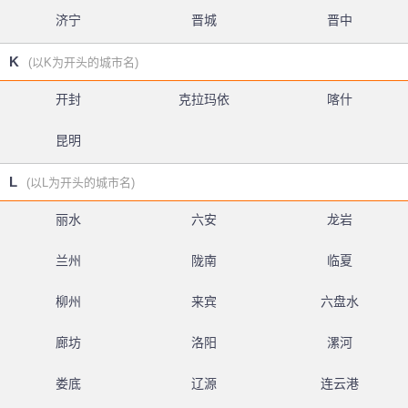
济宁
晋城
晋中
K
(以K为开头的城市名)
开封
克拉玛依
喀什
昆明
L
(以L为开头的城市名)
丽水
六安
龙岩
兰州
陇南
临夏
柳州
来宾
六盘水
廊坊
洛阳
漯河
娄底
辽源
连云港