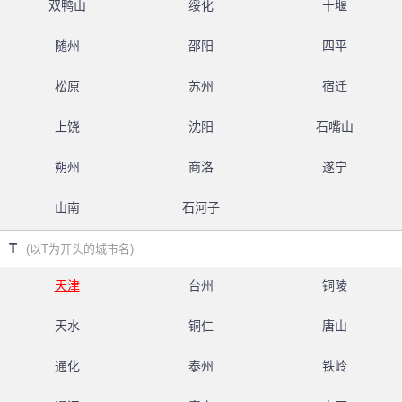
双鸭山
绥化
十堰
随州
邵阳
四平
松原
苏州
宿迁
上饶
沈阳
石嘴山
朔州
商洛
遂宁
山南
石河子
T
(以T为开头的城市名)
天津
台州
铜陵
天水
铜仁
唐山
通化
泰州
铁岭