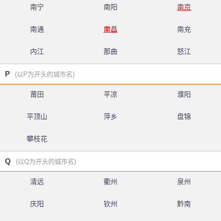
南宁
南阳
南京
南通
南昌
南充
内江
那曲
怒江
P
(以P为开头的城市名)
莆田
平凉
濮阳
平顶山
萍乡
盘锦
攀枝花
Q
(以Q为开头的城市名)
清远
衢州
泉州
庆阳
钦州
黔南