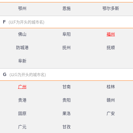
鄂州
恩施
鄂尔多斯
F
(以F为开头的城市名)
佛山
阜阳
福州
防城港
抚州
抚顺
阜新
G
(以G为开头的城市名)
广州
甘南
桂林
贵港
贵阳
赣州
固原
果洛
广安
广元
甘孜