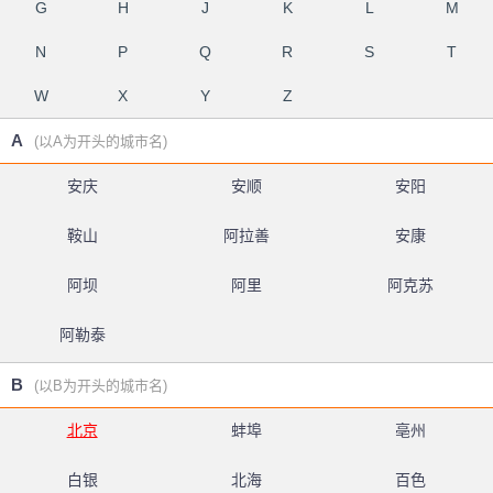
G
H
J
K
L
M
N
P
Q
R
S
T
W
X
Y
Z
A
(以A为开头的城市名)
安庆
安顺
安阳
鞍山
阿拉善
安康
阿坝
阿里
阿克苏
阿勒泰
B
(以B为开头的城市名)
北京
蚌埠
亳州
白银
北海
百色