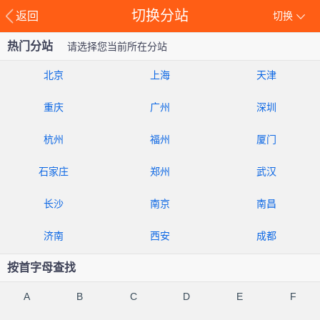
切换分站
返回
切换
热门分站
请选择您当前所在分站
北京
上海
天津
重庆
广州
深圳
杭州
福州
厦门
石家庄
郑州
武汉
长沙
南京
南昌
济南
西安
成都
按首字母查找
A
B
C
D
E
F