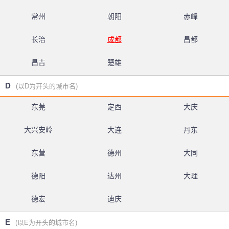
常州
朝阳
赤峰
长治
成都
昌都
昌吉
楚雄
D
(以D为开头的城市名)
东莞
定西
大庆
大兴安岭
大连
丹东
东营
德州
大同
德阳
达州
大理
德宏
迪庆
E
(以E为开头的城市名)