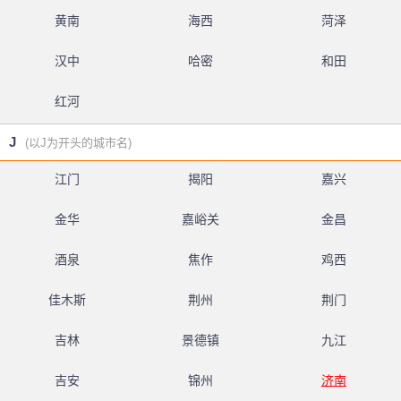
黄南
海西
菏泽
汉中
哈密
和田
红河
J
(以J为开头的城市名)
江门
揭阳
嘉兴
金华
嘉峪关
金昌
酒泉
焦作
鸡西
佳木斯
荆州
荆门
吉林
景德镇
九江
吉安
锦州
济南