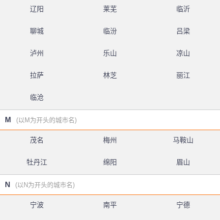
辽阳
莱芜
临沂
聊城
临汾
吕梁
泸州
乐山
凉山
拉萨
林芝
丽江
临沧
M
(以M为开头的城市名)
茂名
梅州
马鞍山
牡丹江
绵阳
眉山
N
(以N为开头的城市名)
宁波
南平
宁德