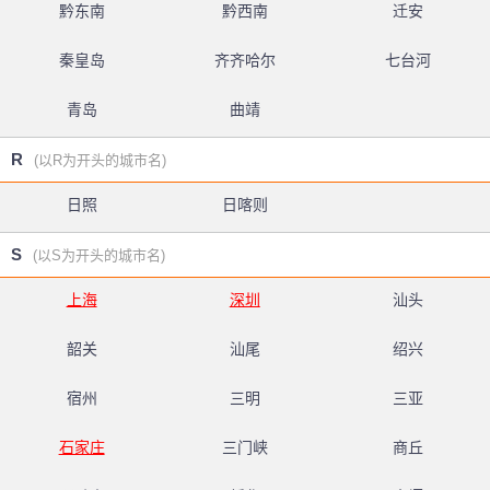
黔东南
黔西南
迁安
秦皇岛
齐齐哈尔
七台河
青岛
曲靖
R
(以R为开头的城市名)
日照
日喀则
S
(以S为开头的城市名)
上海
深圳
汕头
韶关
汕尾
绍兴
宿州
三明
三亚
石家庄
三门峡
商丘