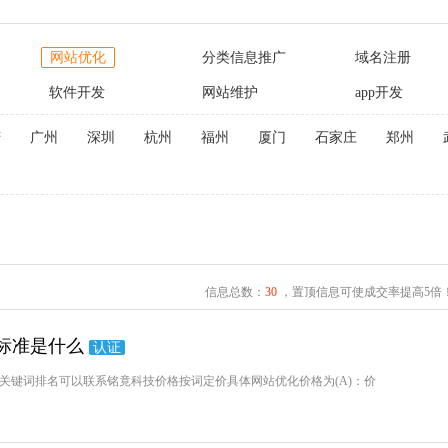
网站优化
分类信息推广
域名注册
软件开发
网站维护
app开发
庆
广州
深圳
杭州
福州
厦门
石家庄
郑州
信息总数：
30
，置顶信息可使成交率提高5倍
费标准是什么
认证
站关键词排名可以联系铭竟科技价格按词定价具体网站优化价格为(A)：价