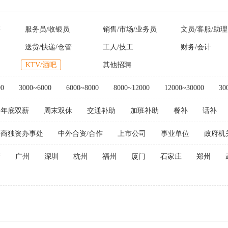
售
服务员/收银员
销售/市场/业务员
文员/客服/助理
送货/快递/仓管
工人/技工
财务/会计
KTV/酒吧
其他招聘
00
3000~6000
6000~8000
8000~12000
12000~30000
30
年底双薪
周末双休
交通补助
加班补助
餐补
话补
外商独资办事处
中外合资/合作
上市公司
事业单位
政府机
庆
广州
深圳
杭州
福州
厦门
石家庄
郑州