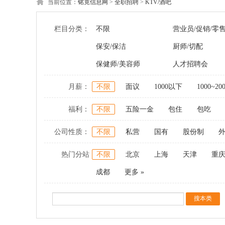
当前位置：
铭竟信息网
>
全职招聘
>
KTV/酒吧
栏目分类：
不限
营业员/促销/零
保安/保洁
厨师/切配
保健师/美容师
人才招聘会
月薪：
不限
面议
1000以下
1000~20
福利：
不限
五险一金
包住
包吃
公司性质：
不限
私营
国有
股份制
热门分站
不限
北京
上海
天津
重
成都
更多 »