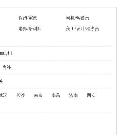
保姆/家政
司机/驾驶员
老师/培训师
美工/设计/程序员
000以上
房补
关
武汉
长沙
南京
南昌
济南
西安