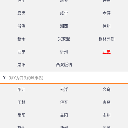
信阳
新乡
许昌
襄樊
咸宁
孝感
湘潭
湘西
徐州
新余
兴安盟
锡林郭勒
西宁
忻州
西安
咸阳
西双版纳
Y
(以Y为开头的城市名)
阳江
云浮
义乌
玉林
伊春
宜昌
岳阳
益阳
永州