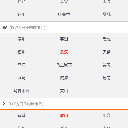
通辽
泰安
太原
铜川
吐鲁番
塔城
W
(以W为开头的城市名)
温州
芜湖
武威
梧州
武汉
无锡
乌海
乌兰察布
吴忠
潍坊
威海
渭南
乌鲁木齐
文山
X
(以X为开头的城市名)
宣城
厦门
邢台