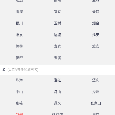
延边
扬州
盐城
鹰潭
宜春
营口
银川
玉树
烟台
阳泉
运城
延安
榆林
宜宾
雅安
伊犁
玉溪
Z
(以Z为开头的城市名)
珠海
湛江
肇庆
中山
舟山
漳州
张掖
遵义
张家口
郑州
驻马店
周口