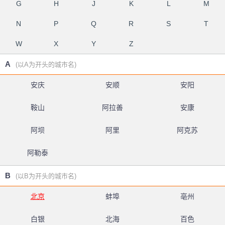
G
H
J
K
L
M
N
P
Q
R
S
T
W
X
Y
Z
A
(以A为开头的城市名)
安庆
安顺
安阳
鞍山
阿拉善
安康
阿坝
阿里
阿克苏
阿勒泰
B
(以B为开头的城市名)
北京
蚌埠
亳州
白银
北海
百色