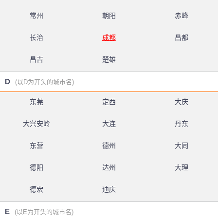
常州
朝阳
赤峰
长治
成都
昌都
昌吉
楚雄
D
(以D为开头的城市名)
东莞
定西
大庆
大兴安岭
大连
丹东
东营
德州
大同
德阳
达州
大理
德宏
迪庆
E
(以E为开头的城市名)