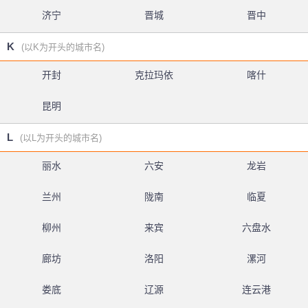
济宁
晋城
晋中
K
(以K为开头的城市名)
开封
克拉玛依
喀什
昆明
L
(以L为开头的城市名)
丽水
六安
龙岩
兰州
陇南
临夏
柳州
来宾
六盘水
廊坊
洛阳
漯河
娄底
辽源
连云港