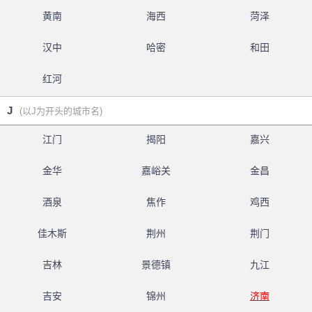
黄南
海西
菏泽
汉中
哈密
和田
红河
J
(以J为开头的城市名)
江门
揭阳
嘉兴
金华
嘉峪关
金昌
酒泉
焦作
鸡西
佳木斯
荆州
荆门
吉林
景德镇
九江
吉安
锦州
济南