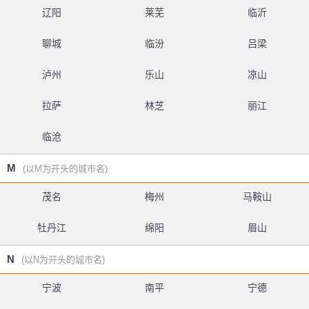
辽阳
莱芜
临沂
聊城
临汾
吕梁
泸州
乐山
凉山
拉萨
林芝
丽江
临沧
M
(以M为开头的城市名)
茂名
梅州
马鞍山
牡丹江
绵阳
眉山
N
(以N为开头的城市名)
宁波
南平
宁德