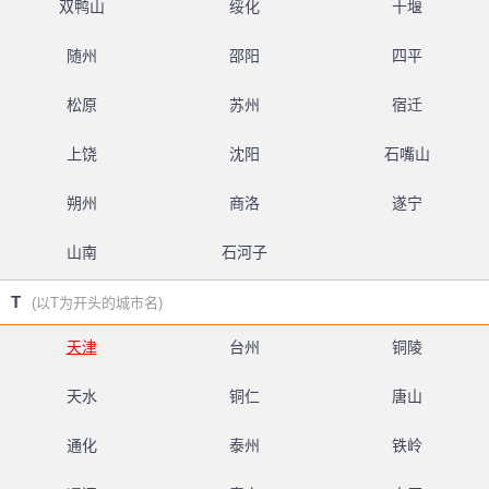
双鸭山
绥化
十堰
随州
邵阳
四平
松原
苏州
宿迁
上饶
沈阳
石嘴山
朔州
商洛
遂宁
山南
石河子
T
(以T为开头的城市名)
天津
台州
铜陵
天水
铜仁
唐山
通化
泰州
铁岭