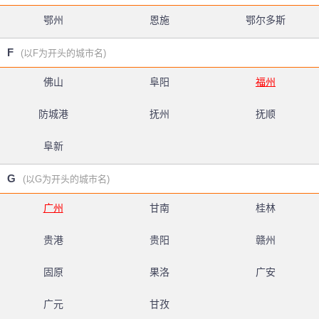
鄂州
恩施
鄂尔多斯
F
(以F为开头的城市名)
佛山
阜阳
福州
防城港
抚州
抚顺
阜新
G
(以G为开头的城市名)
广州
甘南
桂林
贵港
贵阳
赣州
固原
果洛
广安
广元
甘孜