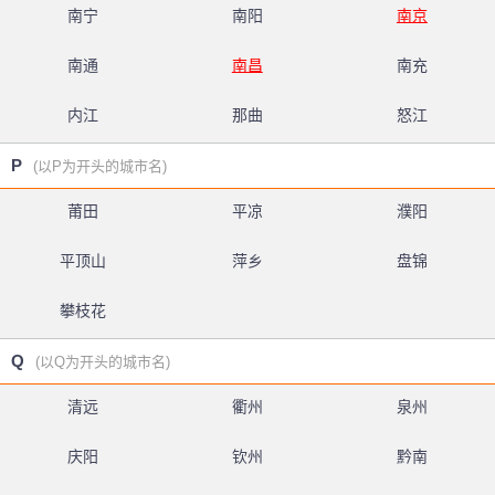
南宁
南阳
南京
南通
南昌
南充
内江
那曲
怒江
P
(以P为开头的城市名)
莆田
平凉
濮阳
平顶山
萍乡
盘锦
攀枝花
Q
(以Q为开头的城市名)
清远
衢州
泉州
庆阳
钦州
黔南