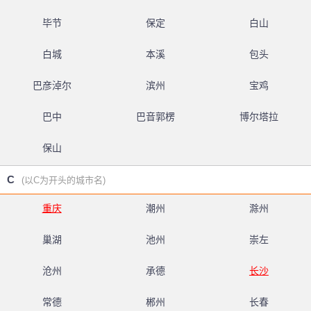
毕节
保定
白山
白城
本溪
包头
巴彦淖尔
滨州
宝鸡
巴中
巴音郭楞
博尔塔拉
保山
C
(以C为开头的城市名)
重庆
潮州
滁州
巢湖
池州
崇左
沧州
承德
长沙
常德
郴州
长春