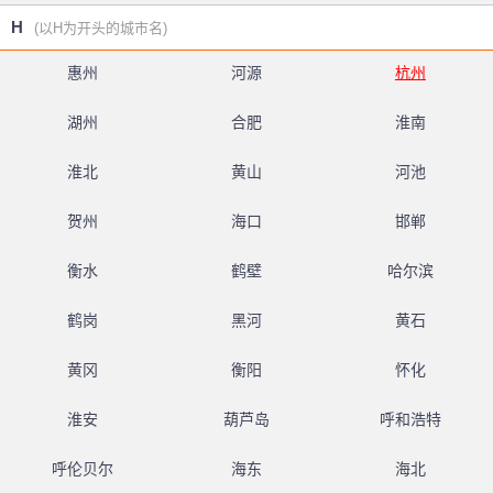
H
(以H为开头的城市名)
惠州
河源
杭州
湖州
合肥
淮南
淮北
黄山
河池
贺州
海口
邯郸
衡水
鹤壁
哈尔滨
鹤岗
黑河
黄石
黄冈
衡阳
怀化
淮安
葫芦岛
呼和浩特
呼伦贝尔
海东
海北