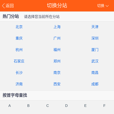
切换分站
返回
切换
热门分站
请选择您当前所在分站
北京
上海
天津
重庆
广州
深圳
杭州
福州
厦门
石家庄
郑州
武汉
长沙
南京
南昌
济南
西安
成都
按首字母查找
A
B
C
D
E
F