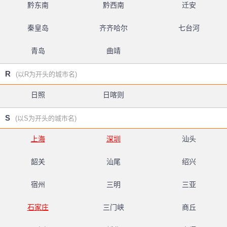
黔东南
黔西南
迁安
秦皇岛
齐齐哈尔
七台河
青岛
曲靖
R
(以R为开头的城市名)
日照
日喀则
S
(以S为开头的城市名)
上海
深圳
汕头
韶关
汕尾
绍兴
宿州
三明
三亚
石家庄
三门峡
商丘