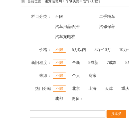
当前位置：
铭竟信息网
>
车辆买卖
>
货车/工程车
栏目分类：
不限
二手轿车
汽车用品/配件
汽修保养
汽车充电桩
价格：
不限
5万以内
5万~10万
10万
新旧程度：
不限
全新
9成新
7成新
5
来源：
不限
个人
商家
热门分站
不限
北京
上海
天津
重
成都
更多 »