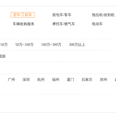
货车/工程车
面包车/客车
拖拉机/收割机
车辆收购服务
摩托车/燃气车
电动车
~50万
50万~100万
100万~300万
300万以上
成新
庆
广州
深圳
杭州
福州
厦门
石家庄
郑州