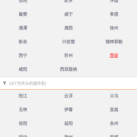
信阳
新乡
许昌
襄樊
咸宁
孝感
湘潭
湘西
徐州
新余
兴安盟
锡林郭勒
西宁
忻州
西安
咸阳
西双版纳
Y
(以Y为开头的城市名)
阳江
云浮
义乌
玉林
伊春
宜昌
岳阳
益阳
永州