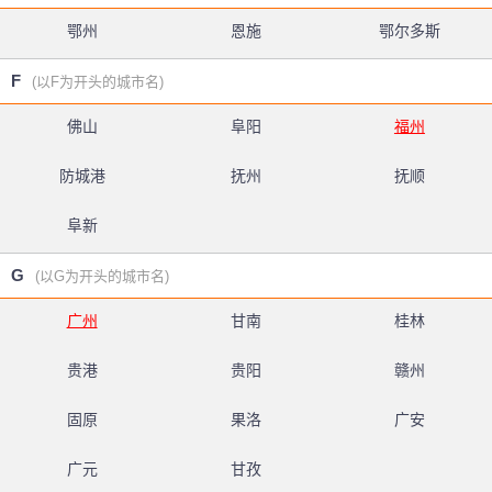
鄂州
恩施
鄂尔多斯
F
(以F为开头的城市名)
佛山
阜阳
福州
防城港
抚州
抚顺
阜新
G
(以G为开头的城市名)
广州
甘南
桂林
贵港
贵阳
赣州
固原
果洛
广安
广元
甘孜