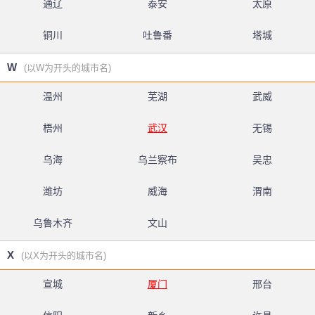
通辽
泰安
太原
铜川
吐鲁番
塔城
W
(以W为开头的城市名)
温州
芜湖
武威
梧州
武汉
无锡
乌海
乌兰察布
吴忠
潍坊
威海
渭南
乌鲁木齐
文山
X
(以X为开头的城市名)
宣城
厦门
邢台