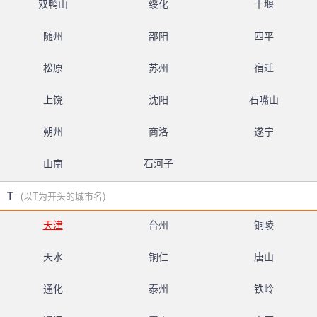
双鸭山
绥化
十堰
随州
邵阳
四平
松原
苏州
宿迁
上饶
沈阳
石嘴山
朔州
商洛
遂宁
山南
石河子
T
(以T为开头的城市名)
天津
台州
铜陵
天水
铜仁
唐山
通化
泰州
铁岭