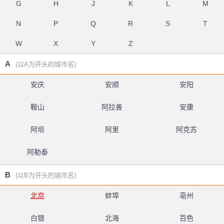
G
H
J
K
L
M
N
P
Q
R
S
T
W
X
Y
Z
A
(以A为开头的城市名)
安庆
安顺
安阳
鞍山
阿拉善
安康
阿坝
阿里
阿克苏
阿勒泰
B
(以B为开头的城市名)
北京
蚌埠
亳州
白银
北海
百色