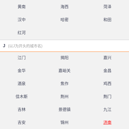
黄南
海西
菏泽
汉中
哈密
和田
红河
J
(以J为开头的城市名)
江门
揭阳
嘉兴
金华
嘉峪关
金昌
酒泉
焦作
鸡西
佳木斯
荆州
荆门
吉林
景德镇
九江
吉安
锦州
济南