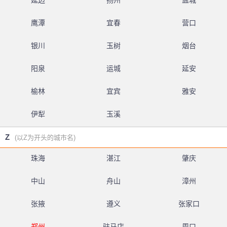
延边
扬州
盐城
鹰潭
宜春
营口
银川
玉树
烟台
阳泉
运城
延安
榆林
宜宾
雅安
伊犁
玉溪
Z
(以Z为开头的城市名)
珠海
湛江
肇庆
中山
舟山
漳州
张掖
遵义
张家口
郑州
驻马店
周口