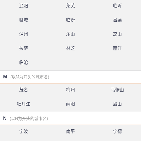
辽阳
莱芜
临沂
聊城
临汾
吕梁
泸州
乐山
凉山
拉萨
林芝
丽江
临沧
M
(以M为开头的城市名)
茂名
梅州
马鞍山
牡丹江
绵阳
眉山
N
(以N为开头的城市名)
宁波
南平
宁德