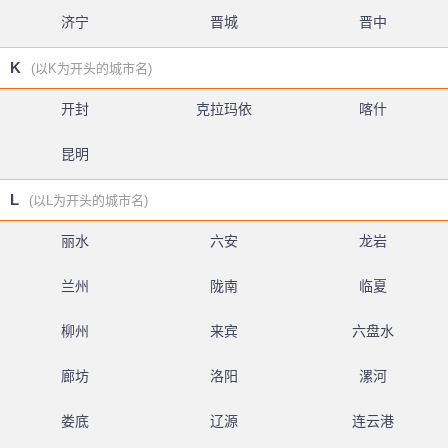
济宁
晋城
晋中
K
(以K为开头的城市名)
开封
克拉玛依
喀什
昆明
L
(以L为开头的城市名)
丽水
六安
龙岩
兰州
陇南
临夏
柳州
来宾
六盘水
廊坊
洛阳
漯河
娄底
辽源
连云港