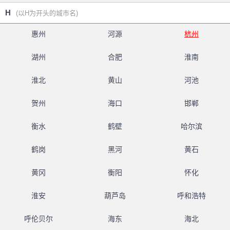
H
(以H为开头的城市名)
惠州
河源
杭州
湖州
合肥
淮南
淮北
黄山
河池
贺州
海口
邯郸
衡水
鹤壁
哈尔滨
鹤岗
黑河
黄石
黄冈
衡阳
怀化
淮安
葫芦岛
呼和浩特
呼伦贝尔
海东
海北