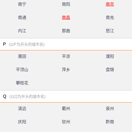
南宁
南阳
南京
南通
南昌
南充
内江
那曲
怒江
P
(以P为开头的城市名)
莆田
平凉
濮阳
平顶山
萍乡
盘锦
攀枝花
Q
(以Q为开头的城市名)
清远
衢州
泉州
庆阳
钦州
黔南