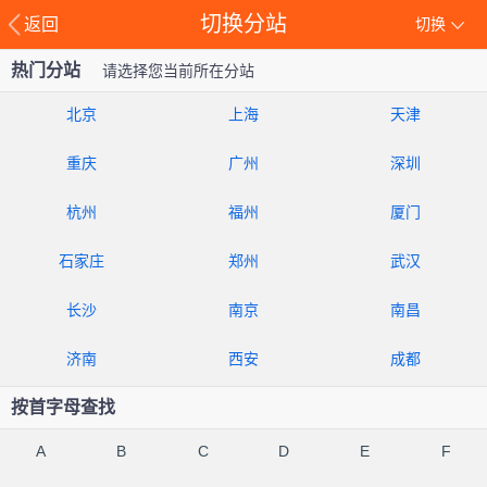
切换分站
返回
切换
热门分站
请选择您当前所在分站
北京
上海
天津
重庆
广州
深圳
杭州
福州
厦门
石家庄
郑州
武汉
长沙
南京
南昌
济南
西安
成都
按首字母查找
A
B
C
D
E
F