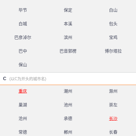
毕节
保定
白山
白城
本溪
包头
巴彦淖尔
滨州
宝鸡
巴中
巴音郭楞
博尔塔拉
保山
C
(以C为开头的城市名)
重庆
潮州
滁州
巢湖
池州
崇左
沧州
承德
长沙
常德
郴州
长春