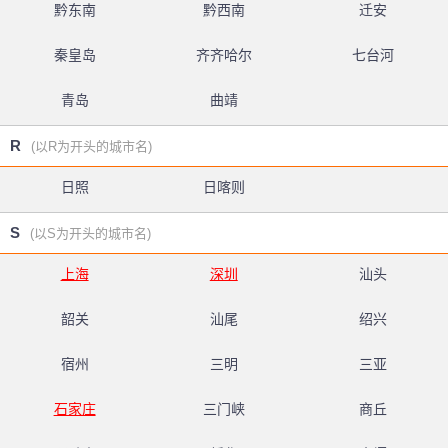
黔东南
黔西南
迁安
秦皇岛
齐齐哈尔
七台河
青岛
曲靖
R
(以R为开头的城市名)
日照
日喀则
S
(以S为开头的城市名)
上海
深圳
汕头
韶关
汕尾
绍兴
宿州
三明
三亚
石家庄
三门峡
商丘