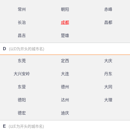
常州
朝阳
赤峰
长治
成都
昌都
昌吉
楚雄
D
(以D为开头的城市名)
东莞
定西
大庆
大兴安岭
大连
丹东
东营
德州
大同
德阳
达州
大理
德宏
迪庆
E
(以E为开头的城市名)